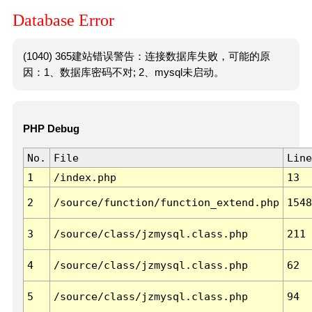
Database Error
(1040) 365建站错误警告：连接数据库失败，可能的原
因：1、数据库密码不对; 2、mysql未启动。
PHP Debug
No.
File
Line
1
/index.php
13
2
/source/function/function_extend.php
1548
3
/source/class/jzmysql.class.php
211
4
/source/class/jzmysql.class.php
62
5
/source/class/jzmysql.class.php
94