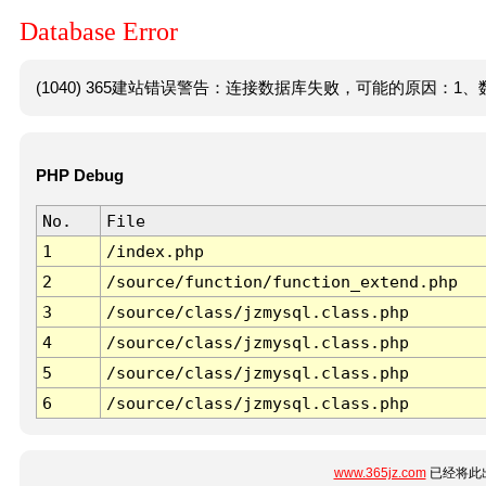
Database Error
(1040) 365建站错误警告：连接数据库失败，可能的原因：1、数
PHP Debug
No.
File
1
/index.php
2
/source/function/function_extend.php
3
/source/class/jzmysql.class.php
4
/source/class/jzmysql.class.php
5
/source/class/jzmysql.class.php
6
/source/class/jzmysql.class.php
www.365jz.com
已经将此