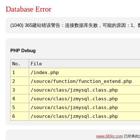
Database Error
(1040) 365建站错误警告：连接数据库失败，可能的原因：1、数
PHP Debug
No.
File
1
/index.php
2
/source/function/function_extend.php
3
/source/class/jzmysql.class.php
4
/source/class/jzmysql.class.php
5
/source/class/jzmysql.class.php
6
/source/class/jzmysql.class.php
www.365jz.com
已经将此