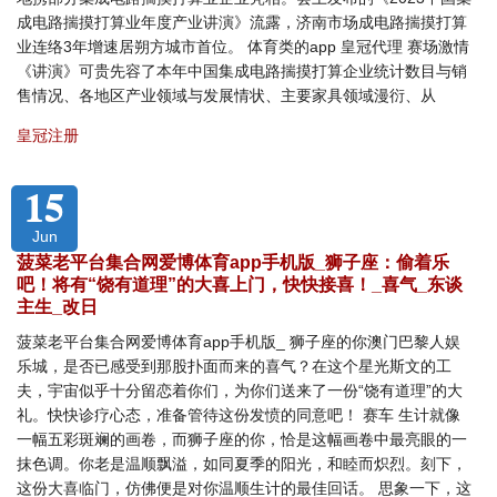
成电路揣摸打算业年度产业讲演》流露，济南市场成电路揣摸打算
业连络3年增速居朔方城市首位。 体育类的app 皇冠代理 赛场激情
《讲演》可贵先容了本年中国集成电路揣摸打算企业统计数目与销
售情况、各地区产业领域与发展情状、主要家具领域漫衍、从
皇冠注册
15
Jun
菠菜老平台集合网爱博体育app手机版_狮子座：偷着乐
吧！将有“饶有道理”的大喜上门，快快接喜！_喜气_东谈
主生_改日
菠菜老平台集合网爱博体育app手机版_ 狮子座的你澳门巴黎人娱
乐城，是否已感受到那股扑面而来的喜气？在这个星光斯文的工
夫，宇宙似乎十分留恋着你们，为你们送来了一份“饶有道理”的大
礼。快快诊疗心态，准备管待这份发愤的同意吧！ 赛车 生计就像
一幅五彩斑斓的画卷，而狮子座的你，恰是这幅画卷中最亮眼的一
抹色调。你老是温顺飘溢，如同夏季的阳光，和睦而炽烈。刻下，
这份大喜临门，仿佛便是对你温顺生计的最佳回话。 思象一下，这