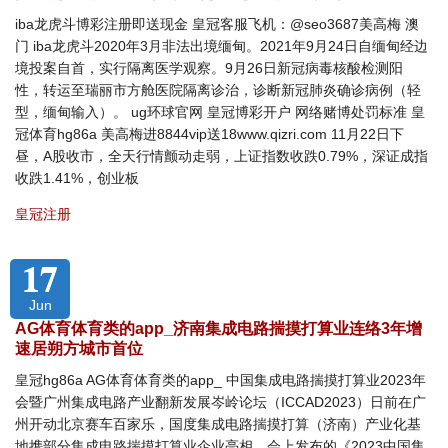
iba龙虎斗博彩注册即送现金 皇冠客服飞机：@seo3687美高梅 澳
门 iba龙虎斗2020年3月非法出境缅甸。2021年9月24日自缅甸经边
境投案自首，实行隔离医学观察。9月26日新冠病毒核酸检测阳
性，转运至瑞丽市方舱医院隔离诊治，诊断新冠肺炎确诊病例（轻
型，缅甸输入）。 ug环球官网 皇冠博彩开户 网络赌博处罚标准 皇
冠体育hg86a 美高梅进8844vip送18www.qizri.com 11月22日下
昼，A股收市，全天行情颤动走弱，上证指数收跌0.79%，深证成指
收跌1.41%，创业板
皇冠注册
17
Jun
AG体育体育类的app_济南集成电路揣摸打算业连络3年增
速居朔方城市首位
皇冠hg86a AG体育体育类的app_ 中国集成电路揣摸打算业2023年
会暨广州集成电路产业翻新发展岑岭论坛（ICCAD2023）日前在广
州开动北京赛车百家乐，国度集成电路揣摸打算（济南）产业化基
地携部分集成电路揣摸打算业企业亮相。会上发布的《2023中国集