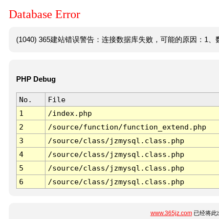
Database Error
(1040) 365建站错误警告：连接数据库失败，可能的原因：1、数
PHP Debug
No.
File
1
/index.php
2
/source/function/function_extend.php
3
/source/class/jzmysql.class.php
4
/source/class/jzmysql.class.php
5
/source/class/jzmysql.class.php
6
/source/class/jzmysql.class.php
www.365jz.com
已经将此