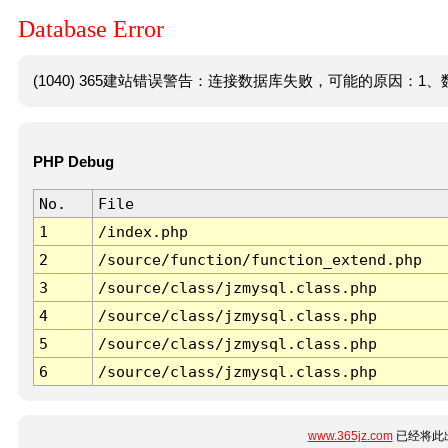
Database Error
(1040) 365建站错误警告：连接数据库失败，可能的原因：1、数
PHP Debug
No.
File
1
/index.php
2
/source/function/function_extend.php
3
/source/class/jzmysql.class.php
4
/source/class/jzmysql.class.php
5
/source/class/jzmysql.class.php
6
/source/class/jzmysql.class.php
www.365jz.com
已经将此