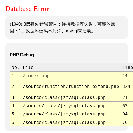
Database Error
(1040) 365建站错误警告：连接数据库失败，可能的原
因：1、数据库密码不对; 2、mysql未启动。
PHP Debug
No.
File
Line
1
/index.php
14
2
/source/function/function_extend.php
324
3
/source/class/jzmysql.class.php
211
4
/source/class/jzmysql.class.php
62
5
/source/class/jzmysql.class.php
94
6
/source/class/jzmysql.class.php
76