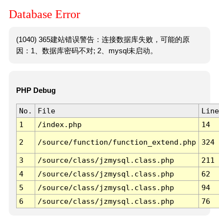
Database Error
(1040) 365建站错误警告：连接数据库失败，可能的原
因：1、数据库密码不对; 2、mysql未启动。
PHP Debug
No.
File
Line
1
/index.php
14
2
/source/function/function_extend.php
324
3
/source/class/jzmysql.class.php
211
4
/source/class/jzmysql.class.php
62
5
/source/class/jzmysql.class.php
94
6
/source/class/jzmysql.class.php
76