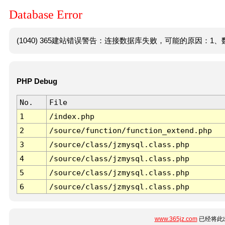
Database Error
(1040) 365建站错误警告：连接数据库失败，可能的原因：1、数
PHP Debug
No.
File
1
/index.php
2
/source/function/function_extend.php
3
/source/class/jzmysql.class.php
4
/source/class/jzmysql.class.php
5
/source/class/jzmysql.class.php
6
/source/class/jzmysql.class.php
www.365jz.com
已经将此