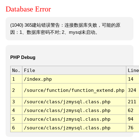
Database Error
(1040) 365建站错误警告：连接数据库失败，可能的原
因：1、数据库密码不对; 2、mysql未启动。
PHP Debug
No.
File
Line
1
/index.php
14
2
/source/function/function_extend.php
324
3
/source/class/jzmysql.class.php
211
4
/source/class/jzmysql.class.php
62
5
/source/class/jzmysql.class.php
94
6
/source/class/jzmysql.class.php
76